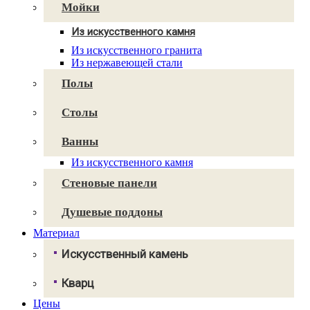
Avant Quartz
Мойки
Smartquartz
Из искусственного камня
Для кухни
Из искусственного гранита
Для ванной
Из нержавеющей стали
Полы
Столы
Ванны
Из искусственного камня
Стеновые панели
Душевые поддоны
Материал
Искусственный камень
Грандекс
Кварц
NeoMarm
Хай-макс
Цены
Авант Кварц