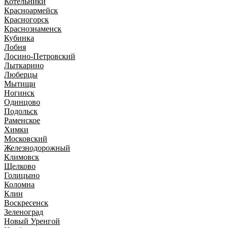
Котельники
Красноармейск
Красногорск
Краснознаменск
Кубинка
Лобня
Лосино-Петровский
Лыткарино
Люберцы
Мытищи
Ногинск
Одинцово
Подольск
Раменское
Химки
Московский
Железнодорожный
Климовск
Щелково
Голицыно
Коломна
Клин
Воскресенск
Зеленоград
Новый Уренгой