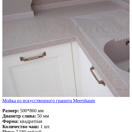
Мойка из искусственного гранита Meershaum
Размер:
500*860 мм
Диаметр слива:
50 мм
Форма:
квадратная
Количество чаш:
1 шт.
Цена:
7 580 рублей