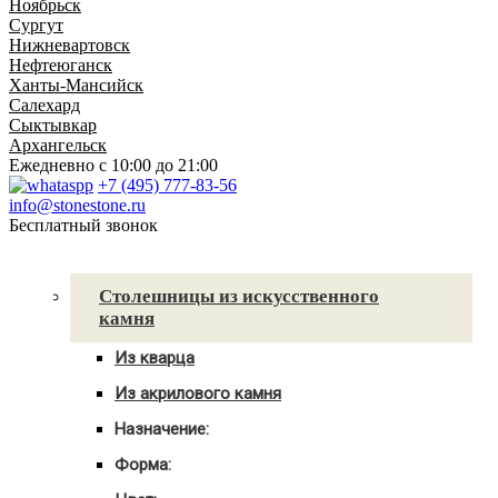
Ноябрьск
Сургут
Нижневартовск
Нефтеюганск
Ханты-Мансийск
Салехард
Сыктывкар
Архангельск
Ежедневно
с 10:00 до 21:00
+7 (495) 777-83-56
info@stonestone.ru
Бесплатный звонок
Каталог товаров
Столешницы из искусственного
камня
Из кварца
Для кухни
Из акрилового камня
Для ванны
Для кухни
С мойкой
Назначение:
Для ванны
Для кухни
С мойкой
Форма:
Для ванной
Угловые
С мойкой