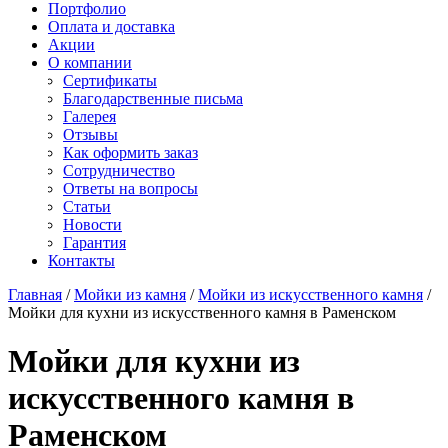
Старон
Портфолио
СмартКварц
Ханекс
Оплата и доставка
Цезарьстоун
Акрилика
Акции
Радианз
Кориан
О компании
Викостон
Монтелли
Сертификаты
Технистон
Тристоун
Благодарственные письма
Камбрия
Галерея
Плазастон
Отзывы
Как оформить заказ
Сотрудничество
Ответы на вопросы
Статьи
Новости
Гарантия
Контакты
Главная
/
Мойки из камня
/
Мойки из искусственного камня
/
Мойки для кухни из искусственного камня в Раменском
Мойки для кухни из
искусственного камня в
Раменском