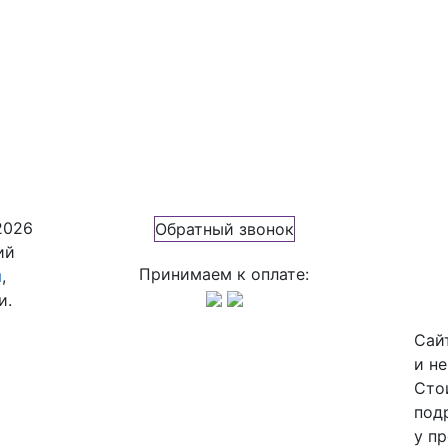
2026
Обратный звонок
ий
Принимаем к оплате:
ы
,
и.
Сай
и н
Сто
под
у п