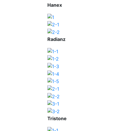
Hanex
Radianz
Tristone