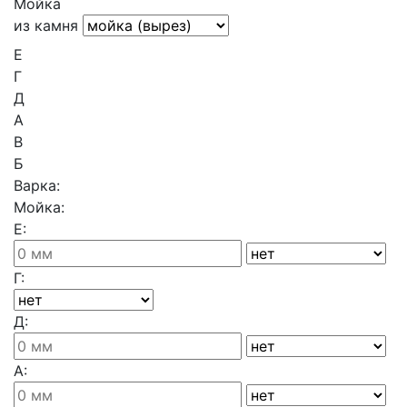
Мойка
из камня
Е
Г
Д
А
В
Б
Варка:
Мойка:
Е:
Г:
Д:
А: