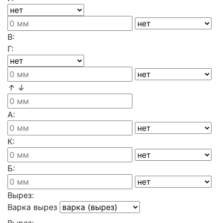
В:
Г:
↑
↓
А:
К:
Б:
Вырез:
Варка вырез