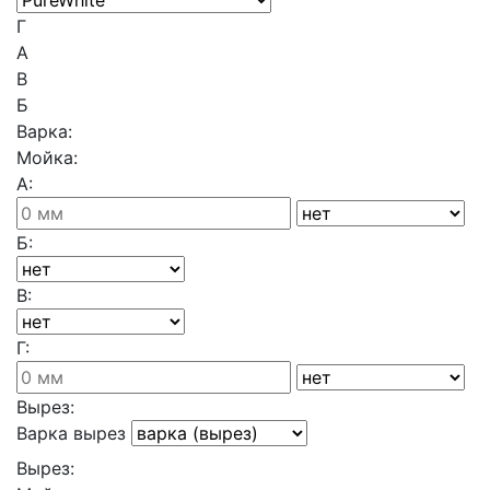
Г
A
В
Б
Варка:
Мойка:
А:
Б:
В:
Г:
Вырез:
Варка вырез
Вырез: