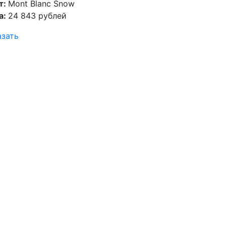
т:
Mont Blanc Snow
а:
24 843 рублей
азать