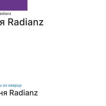
adianz
я Radianz
 из кварца
ня Radianz