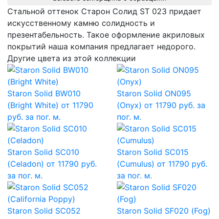
Стальной оттенок Cтарон Cолид ST 023 придает
искусственному камню солидность и
презентабельность. Такое оформление акриловых
покрытий наша компания предлагает недорого.
Другие цвета из этой коллекции
Staron Solid BW010
Staron Solid ON095
(Bright White)
от 11790
(Onyx)
от 11790 руб. за
руб. за пог. м.
пог. м.
Staron Solid SC010
Staron Solid SC015
(Celadon)
от 11790 руб.
(Cumulus)
от 11790 руб.
за пог. м.
за пог. м.
Staron Solid SC052
Staron Solid SF020 (Fog)